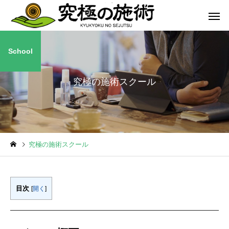
School
究極の施術スクール
究極の施術スクール
目次
[
開く
]